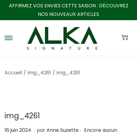
AFFIRMEZ VOS ENVIES CETTE SAISON :
DÉCOUVREZ
NOS NOUVEAUX ARTICLES
P
P
a
a
s
s
s
s
Accueil
/
img_4261
/
img_4261
e
e
r
r
à
a
l
u
a
c
img_4261
n
o
a
n
.
.
P
2
16 juin 2024
par
Anne Suzette
Encore aucun
v
t