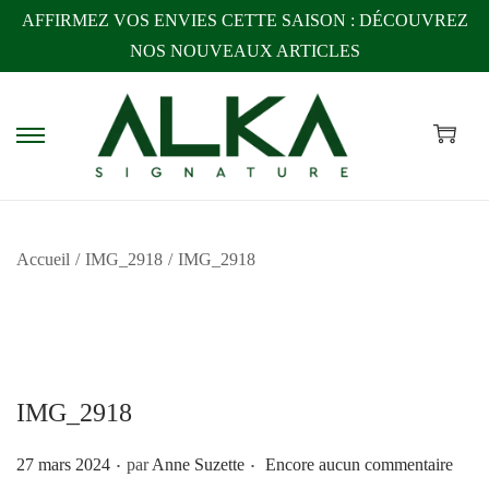
AFFIRMEZ VOS ENVIES CETTE SAISON :
DÉCOUVREZ
NOS NOUVEAUX ARTICLES
P
P
a
a
s
s
s
s
Accueil
/
IMG_2918
/
IMG_2918
e
e
r
r
à
a
l
u
a
c
IMG_2918
n
o
a
n
.
.
P
27 mars 2024
par
Anne Suzette
Encore aucun commentaire
v
t