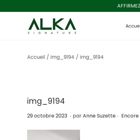
AFFIRMEZ
Accuei
P
P
a
a
s
s
s
s
Accueil
/
img_9194
/
img_9194
e
e
r
r
à
a
l
u
img_9194
a
c
n
o
.
.
P
5
29 octobre 2023
par
Anne Suzette
Encore
a
n
u
d
v
t
b
é
i
e