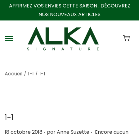
AFFIRMEZ VOS ENVIES CETTE SAISON :
DÉCOUVREZ
NOS NOUVEAUX ARTICLES
P
P
a
a
s
s
s
s
Accueil
/
1-1
/
1-1
e
e
r
r
à
a
l
u
a
c
1-1
n
o
a
n
.
.
P
18 octobre 2018
par
Anne Suzette
Encore aucun
v
t