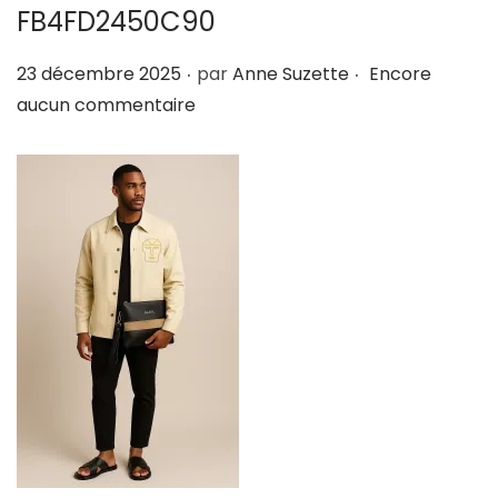
FB4FD2450C90
i
e
g
n
.
.
P
23 décembre 2025
par
Anne Suzette
Encore
a
u
u
aucun commentaire
t
b
i
l
o
i
n
é
l
e