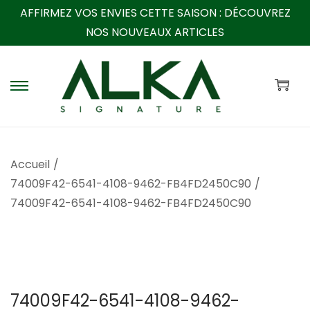
AFFIRMEZ VOS ENVIES CETTE SAISON :
DÉCOUVREZ
NOS NOUVEAUX ARTICLES
P
P
a
a
s
s
s
s
Accueil
/
e
e
74009F42-6541-4108-9462-FB4FD2450C90
/
r
r
74009F42-6541-4108-9462-FB4FD2450C90
à
a
l
u
a
c
n
o
a
n
74009F42-6541-4108-9462-
v
t