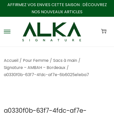
AFFIRMEZ VOS ENVIES CETTE SAISON :
DÉCOUVREZ
NOS NOUVEAUX ARTICLES
P
P
a
a
s
s
s
s
Accueil
/
Pour Femme
/
Sacs à main
/
e
e
Signature – AMBAH – Bordeaux
/
r
r
a0330f0b-63f7-4fdc-af7e-6b6025e1eba7
à
a
l
u
a
c
n
o
a
n
a0330f0b-63f7-4fdc-af7e-
v
t