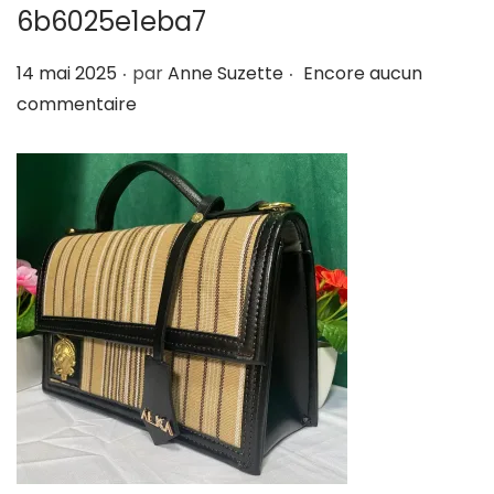
6b6025e1eba7
i
e
g
n
.
.
P
14 mai 2025
par
Anne Suzette
Encore aucun
a
u
u
commentaire
t
b
i
l
o
i
n
é
l
e