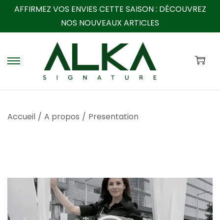
AFFIRMEZ VOS ENVIES CETTE SAISON :
DÉCOUVREZ
NOS NOUVEAUX ARTICLES
P
P
a
a
s
s
s
s
Accueil
/
A propos
/
Presentation
e
e
r
r
à
a
l
u
a
c
L
n
o
e
a
n
c
v
t