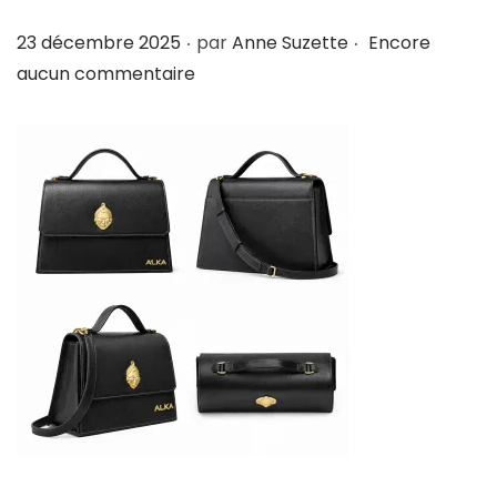
i
e
.
.
P
23 décembre 2025
par
Anne Suzette
Encore
g
n
u
aucun commentaire
a
u
b
t
l
i
i
o
é
n
l
e