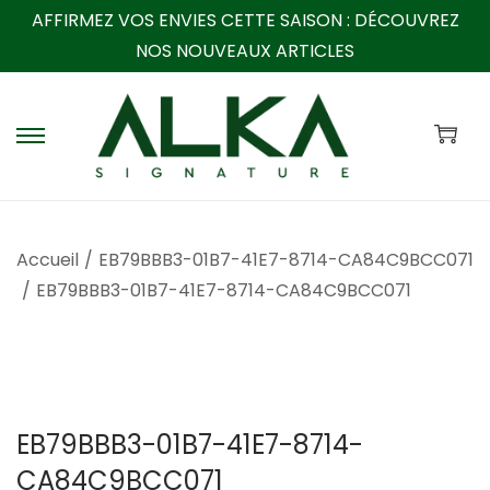
AFFIRMEZ VOS ENVIES CETTE SAISON :
DÉCOUVREZ
NOS NOUVEAUX ARTICLES
P
P
a
a
s
s
s
s
Accueil
/
EB79BBB3-01B7-41E7-8714-CA84C9BCC071
e
e
/
EB79BBB3-01B7-41E7-8714-CA84C9BCC071
r
r
à
a
l
u
a
c
n
o
EB79BBB3-01B7-41E7-8714-
a
n
CA84C9BCC071
v
t