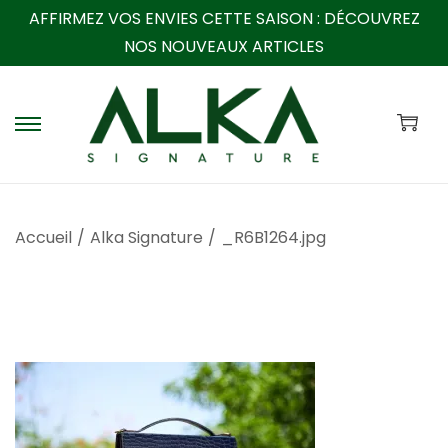
AFFIRMEZ VOS ENVIES CETTE SAISON :
DÉCOUVREZ
NOS NOUVEAUX ARTICLES
P
P
a
a
s
s
s
s
Accueil
/
Alka Signature
/
_R6B1264.jpg
e
e
r
r
à
a
l
u
a
c
n
o
a
n
v
t