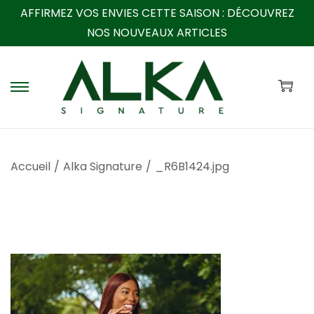
AFFIRMEZ VOS ENVIES CETTE SAISON :
DÉCOUVREZ
NOS NOUVEAUX ARTICLES
P
P
a
a
s
s
s
s
Accueil
/
Alka Signature
/
_R6B1424.jpg
e
e
r
r
à
a
l
u
a
c
n
o
a
n
v
t