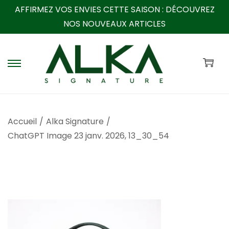
AFFIRMEZ VOS ENVIES CETTE SAISON :
DÉCOUVREZ
NOS NOUVEAUX ARTICLES
P
P
a
a
s
s
s
s
Accueil
/
Alka Signature
/
e
e
ChatGPT Image 23 janv. 2026, 13_30_54
r
r
à
a
l
u
a
c
n
o
a
n
v
t