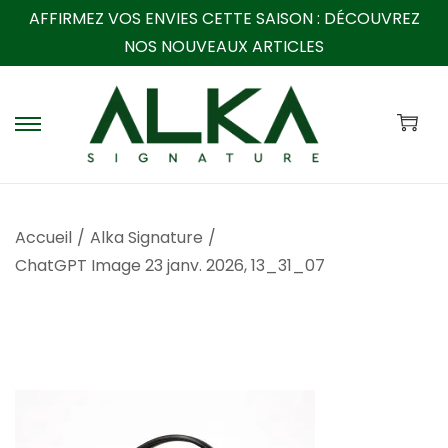
AFFIRMEZ VOS ENVIES CETTE SAISON :
DÉCOUVREZ
NOS NOUVEAUX ARTICLES
P
P
a
a
s
s
s
s
Accueil
/
Alka Signature
/
e
e
ChatGPT Image 23 janv. 2026, 13_31_07
r
r
à
a
l
u
a
c
n
o
a
n
v
t