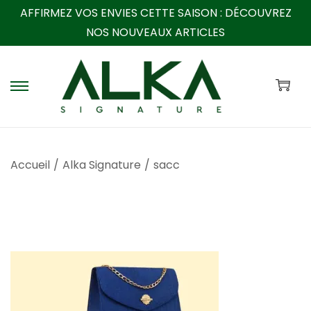
AFFIRMEZ VOS ENVIES CETTE SAISON :
DÉCOUVREZ
NOS NOUVEAUX ARTICLES
P
P
a
a
s
s
s
s
Accueil
/
Alka Signature
/
sacc
e
e
r
r
à
a
l
u
a
c
n
o
a
n
v
t