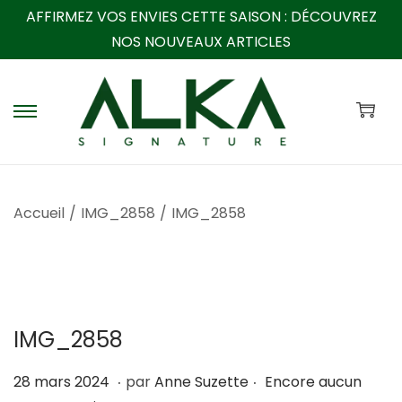
AFFIRMEZ VOS ENVIES CETTE SAISON :
DÉCOUVREZ
NOS NOUVEAUX ARTICLES
P
P
a
a
s
s
s
s
Accueil
/
IMG_2858
/
IMG_2858
e
e
r
r
à
a
l
u
a
c
IMG_2858
n
o
a
n
.
.
P
1
28 mars 2024
par
Anne Suzette
Encore aucun
v
t