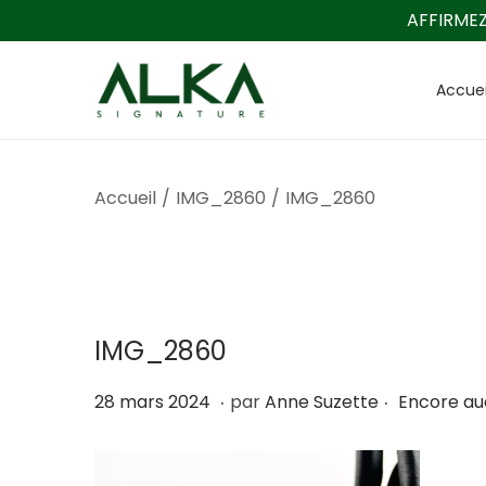
AFFIRMEZ
Accuei
P
P
a
a
s
s
s
s
Accueil
/
IMG_2860
/
IMG_2860
e
e
r
r
à
a
l
u
IMG_2860
a
c
n
o
.
.
P
3
28 mars 2024
par
Anne Suzette
Encore a
a
n
u
s
v
t
b
e
i
e