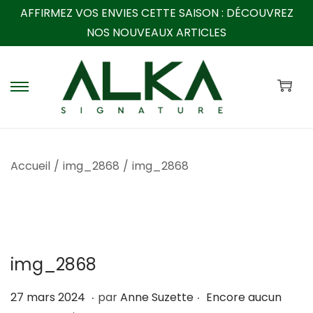
AFFIRMEZ VOS ENVIES CETTE SAISON :
DÉCOUVREZ
NOS NOUVEAUX ARTICLES
P
P
a
a
s
s
s
s
Accueil
/
img_2868
/
img_2868
e
e
r
r
à
a
l
u
a
c
img_2868
n
o
a
n
.
.
P
1
27 mars 2024
par
Anne Suzette
Encore aucun
v
t