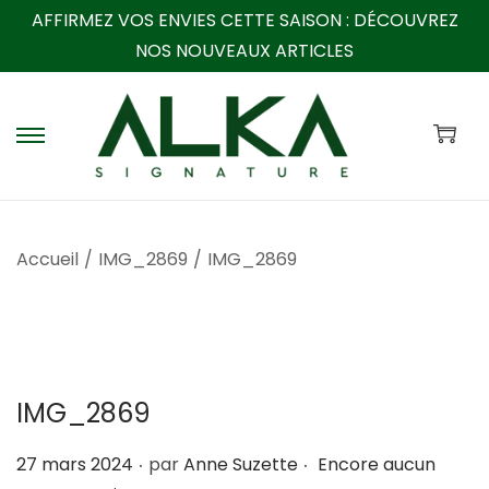
AFFIRMEZ VOS ENVIES CETTE SAISON :
DÉCOUVREZ
NOS NOUVEAUX ARTICLES
P
P
a
a
s
s
s
s
Accueil
/
IMG_2869
/
IMG_2869
e
e
r
r
à
a
l
u
a
c
IMG_2869
n
o
a
n
.
.
P
27 mars 2024
par
Anne Suzette
Encore aucun
v
t