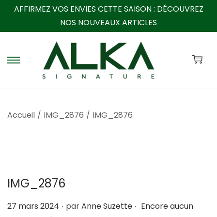
AFFIRMEZ VOS ENVIES CETTE SAISON :
DÉCOUVREZ
NOS NOUVEAUX ARTICLES
P
P
a
a
s
s
s
s
Accueil
/
IMG_2876
/
IMG_2876
e
e
r
r
à
a
l
u
a
c
IMG_2876
n
o
a
n
.
.
P
27 mars 2024
par
Anne Suzette
Encore aucun
v
t