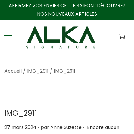
AFFIRMEZ VOS ENVIES CETTE SAISON :
DÉCOUVREZ
NOS NOUVEAUX ARTICLES
P
P
a
a
s
s
s
s
Accueil
/
IMG_2911
/
IMG_2911
e
e
r
r
à
a
l
u
a
c
IMG_2911
n
o
a
n
.
.
P
27 mars 2024
par
Anne Suzette
Encore aucun
v
t