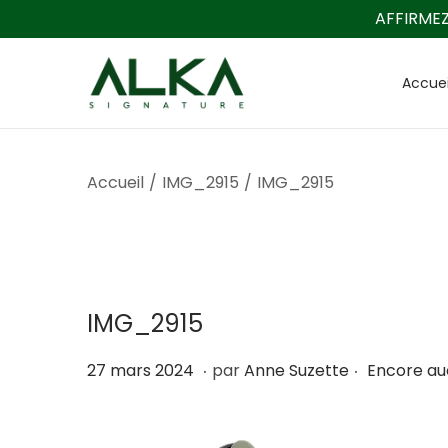
AFFIRMEZ
Accuei
P
P
a
a
s
s
s
s
Accueil
/
IMG_2915
/
IMG_2915
e
e
r
r
à
a
l
u
IMG_2915
a
c
n
o
.
.
P
2
27 mars 2024
par
Anne Suzette
Encore a
a
n
u
3
v
t
b
m
i
e