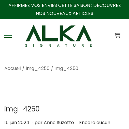
AFFIRMEZ VOS ENVIES CETTE SAISON :
DÉCOUVREZ
NOS NOUVEAUX ARTICLES
P
P
a
a
s
s
s
s
Accueil
/
img_4250
/
img_4250
e
e
r
r
à
a
l
u
a
c
img_4250
n
o
a
n
.
.
P
2
16 juin 2024
par
Anne Suzette
Encore aucun
v
t