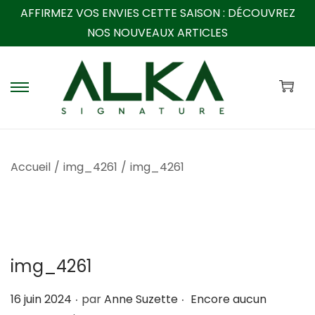
AFFIRMEZ VOS ENVIES CETTE SAISON :
DÉCOUVREZ
NOS NOUVEAUX ARTICLES
P
P
a
a
s
s
s
s
Accueil
/
img_4261
/
img_4261
e
e
r
r
à
a
l
u
a
c
img_4261
n
o
a
n
.
.
P
16 juin 2024
par
Anne Suzette
Encore aucun
v
t