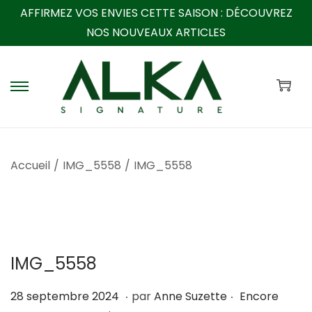
AFFIRMEZ VOS ENVIES CETTE SAISON :
DÉCOUVREZ
NOS NOUVEAUX ARTICLES
P
P
a
a
s
s
s
s
Accueil
/
IMG_5558
/
IMG_5558
e
e
r
r
à
a
l
u
a
c
IMG_5558
n
o
a
n
.
.
P
2
28 septembre 2024
par
Anne Suzette
Encore
v
t