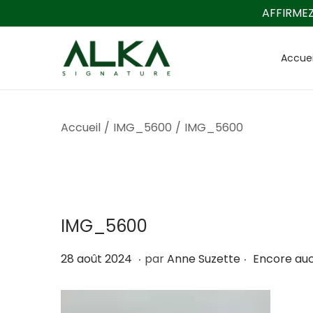
AFFIRMEZ
Accuei
P
P
a
a
s
s
s
s
Accueil
/
IMG_5600
/
IMG_5600
e
e
r
r
à
a
l
u
IMG_5600
a
c
n
o
.
.
P
9
28 août 2024
par
Anne Suzette
Encore au
a
n
u
n
v
t
b
o
i
e