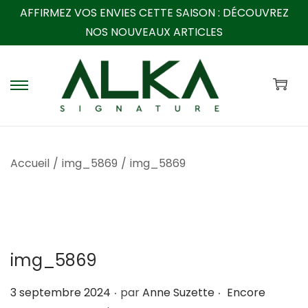
AFFIRMEZ VOS ENVIES CETTE SAISON :
DÉCOUVREZ
NOS NOUVEAUX ARTICLES
P
P
a
a
s
s
s
s
Accueil
/
img_5869
/
img_5869
e
e
r
r
à
a
l
u
a
c
img_5869
n
o
a
n
.
.
P
3 septembre 2024
par
Anne Suzette
Encore
v
t