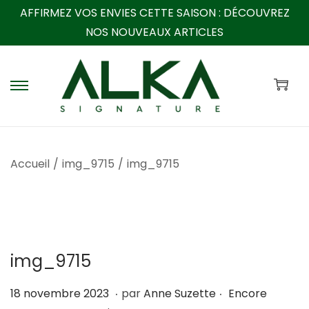
AFFIRMEZ VOS ENVIES CETTE SAISON :
DÉCOUVREZ
NOS NOUVEAUX ARTICLES
P
P
a
a
s
s
s
s
Accueil
/
img_9715
/
img_9715
e
e
r
r
à
a
l
u
a
c
img_9715
n
o
a
n
.
.
P
1
18 novembre 2023
par
Anne Suzette
Encore
v
t