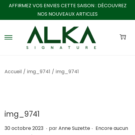
AFFIRMEZ VOS ENVIES CETTE SAISON :
DÉCOUVREZ
NOS NOUVEAUX ARTICLES
P
P
a
a
s
s
s
s
Accueil
/
img_9741
/
img_9741
e
e
r
r
à
a
l
u
a
c
img_9741
n
o
a
n
.
.
P
1
30 octobre 2023
par
Anne Suzette
Encore aucun
v
t