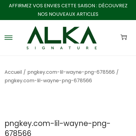
AFFIRMEZ VOS ENVIES CETTE SAISON :
DÉCOUVREZ
NOS NOUVEAUX ARTICLES
P
P
a
a
s
s
s
s
Accueil
/
pngkey.com-lil-wayne-png-678566
/
e
e
pngkey.com-lil-wayne-png-678566
r
r
à
a
l
u
a
c
n
o
pngkey.com-lil-wayne-png-
a
n
678566
v
t