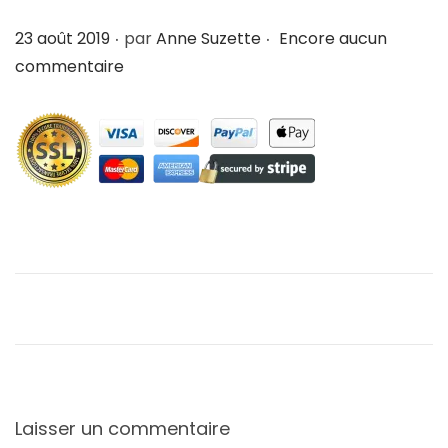
i
e
.
.
P
23 août 2019
par
Anne Suzette
Encore aucun
g
n
u
commentaire
a
u
b
t
l
i
i
o
é
n
l
e
Laisser un commentaire