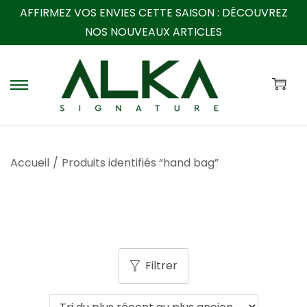
AFFIRMEZ VOS ENVIES CETTE SAISON :
DÉCOUVREZ
NOS NOUVEAUX ARTICLES
P
P
a
a
s
s
s
s
Accueil
/
Produits identifiés “hand bag”
e
e
r
r
à
a
l
u
a
c
Filtrer
n
o
a
n
v
t