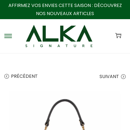
AFFIRMEZ VOS ENVIES CETTE SAISON :
DÉCOUVREZ
NOS NOUVEAUX ARTICLES
P
P
a
a
s
s
s
s
e
e
PRÉCÉDENT
SUIVANT
r
r
à
a
l
u
a
c
n
o
a
n
v
t