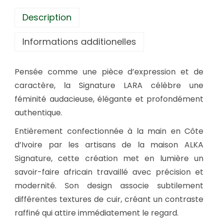
n
Description
a
t
Informations additionelles
u
r
Pensée comme une pièce d’expression et de
e
caractère, la Signature LARA célèbre une
L
féminité audacieuse, élégante et profondément
A
authentique.
R
Entièrement confectionnée à la main en Côte
A
d’Ivoire par les artisans de la maison ALKA
Signature, cette création met en lumière un
savoir-faire africain travaillé avec précision et
modernité. Son design associe subtilement
différentes textures de cuir, créant un contraste
raffiné qui attire immédiatement le regard.