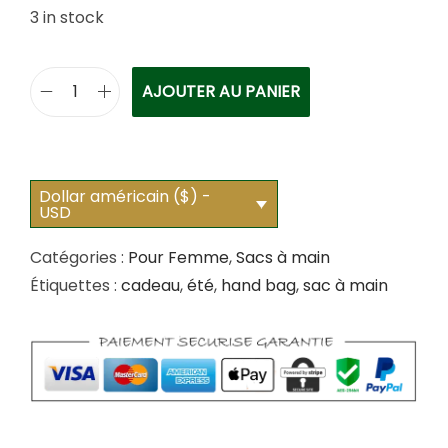
3 in stock
AJOUTER AU PANIER
q
u
a
n
Dollar américain ($) -
USD
t
i
Catégories :
Pour Femme
,
Sacs à main
t
Étiquettes :
cadeau
,
été
,
hand bag
,
sac à main
é
d
e
S
i
g