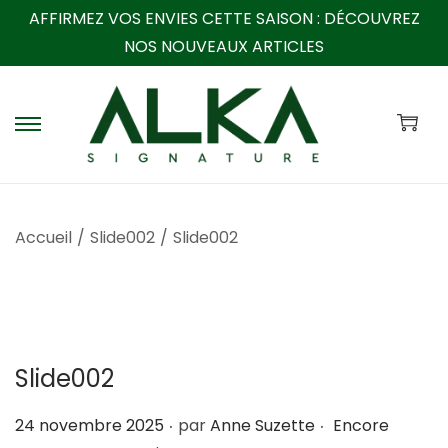
AFFIRMEZ VOS ENVIES CETTE SAISON :
DÉCOUVREZ
NOS NOUVEAUX ARTICLES
P
P
a
a
s
s
s
s
Accueil
/
Slide002
/
Slide002
e
e
r
r
à
a
l
u
a
c
Slide002
n
o
a
n
.
.
P
24 novembre 2025
par
Anne Suzette
Encore
v
t