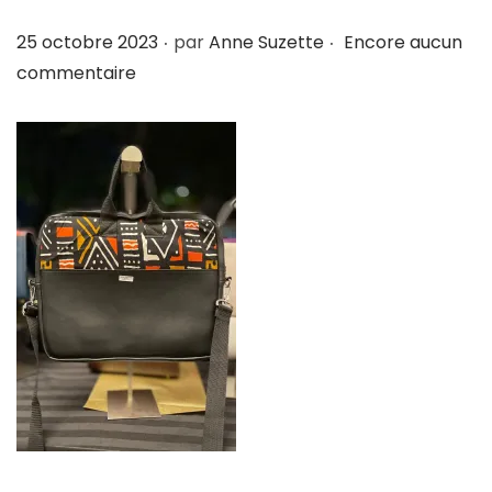
i
e
.
.
P
25 octobre 2023
par
Anne Suzette
Encore aucun
g
n
u
commentaire
a
u
b
t
l
i
i
o
é
n
l
e