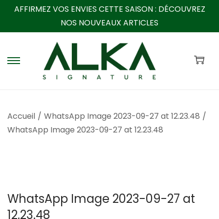
AFFIRMEZ VOS ENVIES CETTE SAISON :
DÉCOUVREZ
NOS NOUVEAUX ARTICLES
P
P
a
a
s
s
s
s
Accueil
/
WhatsApp Image 2023-09-27 at 12.23.48
/
e
e
WhatsApp Image 2023-09-27 at 12.23.48
r
r
à
a
l
u
a
c
n
o
WhatsApp Image 2023-09-27 at
a
n
12.23.48
v
t