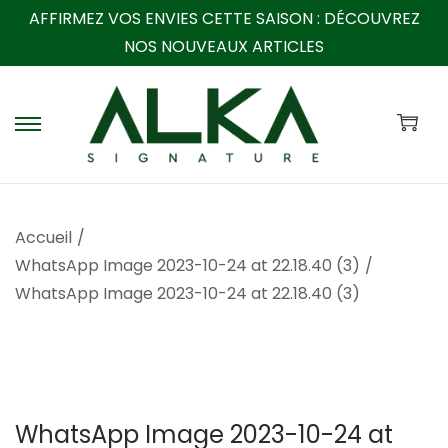
AFFIRMEZ VOS ENVIES CETTE SAISON :
DÉCOUVREZ
NOS NOUVEAUX ARTICLES
P
P
a
a
s
s
s
s
Accueil
/
e
e
WhatsApp Image 2023-10-24 at 22.18.40 (3)
/
r
r
WhatsApp Image 2023-10-24 at 22.18.40 (3)
à
a
l
u
a
c
n
o
a
n
WhatsApp Image 2023-10-24 at
v
t