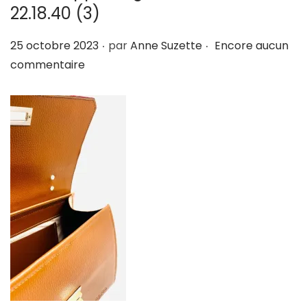
22.18.40 (3)
i
e
g
n
.
.
P
25 octobre 2023
par
Anne Suzette
Encore aucun
a
u
u
commentaire
t
b
i
l
o
i
n
é
l
e