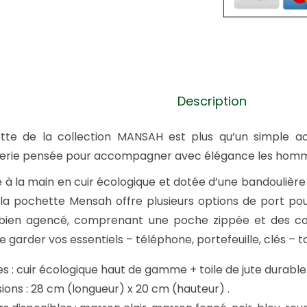
S
a
c
o
c
Description
h
e
tte de la collection MANSAH est plus qu’un simple ac
M
erie pensée pour accompagner avec élégance les homm
a
 à la main en cuir écologique et dotée d’une bandoulière
n
 la pochette Mensah offre plusieurs options de port po
s
r bien agencé, comprenant une poche zippée et des com
a
 garder vos essentiels – téléphone, portefeuille, clés – t
h
-
s : cuir écologique haut de gamme + toile de jute durable
B
ions : 28 cm (longueur) x 20 cm (hauteur) .
l