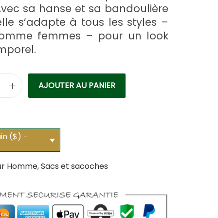
Avec sa hanse et sa bandoulière
elle s’adapte à tous les styles –
omme femmes – pour un look
emporel.
AJOUTER AU PANIER
in ($) -
ur Homme
,
Sacs et sacoches