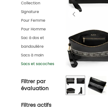
c
g
n
Collection
h
a
u
Signature
e
t
Pour Femme
r
i
p
Pour Homme
o
o
n
Sac à dos et
u
bandoulière
r
Sacs à main
:
Sacs et sacoches
>
Filtrer par
évaluation
Filtres actifs