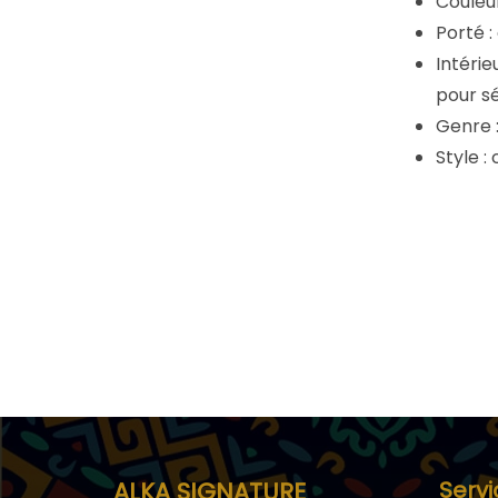
Couleur
Porté :
Intéri
pour sé
Genre 
Style :
Servi
ALKA SIGNATURE