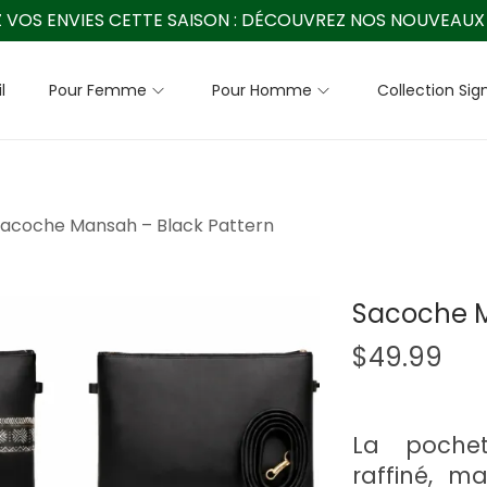
 VOS ENVIES CETTE SAISON :
DÉCOUVREZ NOS NOUVEAUX 
l
Pour Femme
Pour Homme
Collection Sig
acoche Mansah – Black Pattern
Sacoche M
$
49.99
La poche
raffiné, ma