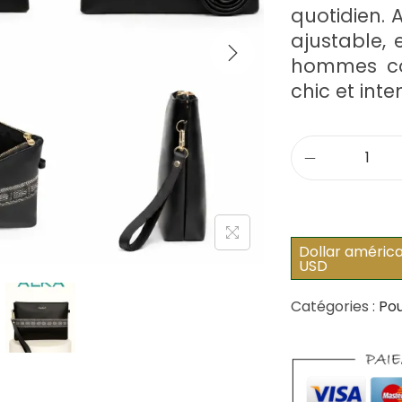
quotidien. 
ajustable, 
hommes c
chic et int
q
u
a
n
Dollar américa
USD
t
i
Catégories :
Po
t
é
d
e