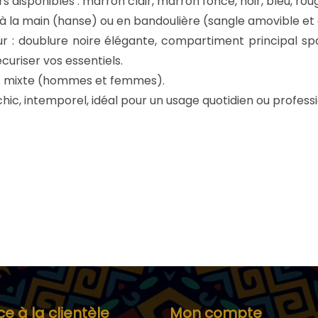
s disponibles : marron clair, marron foncé, noir, bleu, ro
a
 à la main (hanse) ou en bandoulière (sangle amovible et 
c
eur : doublure noire élégante, compartiment principal sp
k
curiser vos essentiels.
P
: mixte (hommes et femmes).
a
 chic, intemporel, idéal pour un usage quotidien ou profess
t
t
e
r
n
ce à la clientèle
Mon compte