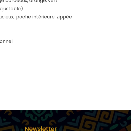
uge bordeaux, orange, vert.
ajustable).
acieux, poche intérieure zippée
ionnel.
Newsletter