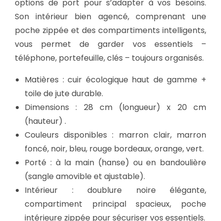
h
options de port pour s’adapter à vos besoins.
-
Son intérieur bien agencé, comprenant une
G
poche zippée et des compartiments intelligents,
r
vous permet de garder vos essentiels –
e
téléphone, portefeuille, clés – toujours organisés.
e
Matières : cuir écologique haut de gamme +
n
toile de jute durable.
P
Dimensions : 28 cm (longueur) x 20 cm
a
(hauteur) .
t
Couleurs disponibles : marron clair, marron
t
foncé, noir, bleu, rouge bordeaux, orange, vert.
e
Porté : à la main (hanse) ou en bandoulière
r
(sangle amovible et ajustable).
n
Intérieur : doublure noire élégante,
compartiment principal spacieux, poche
intérieure zippée pour sécuriser vos essentiels.