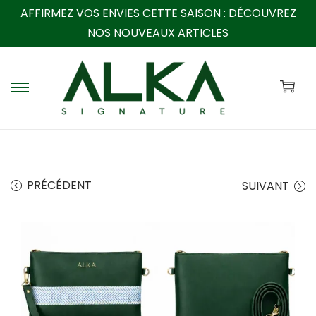
AFFIRMEZ VOS ENVIES CETTE SAISON :
DÉCOUVREZ
NOS NOUVEAUX ARTICLES
P
P
a
a
s
s
s
s
e
e
PRÉCÉDENT
SUIVANT
r
r
à
a
l
u
a
c
n
o
a
n
v
t