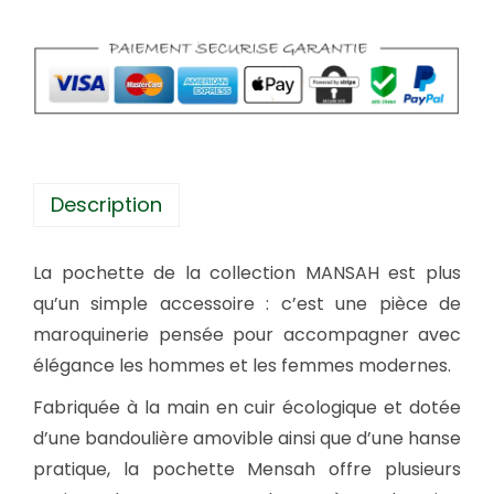
t
é
d
e
S
a
c
Description
o
c
La pochette de la collection MANSAH est plus
h
qu’un simple accessoire : c’est une pièce de
e
maroquinerie pensée pour accompagner avec
M
élégance les hommes et les femmes modernes.
a
n
Fabriquée à la main en cuir écologique et dotée
s
d’une bandoulière amovible ainsi que d’une hanse
a
pratique, la pochette Mensah offre plusieurs