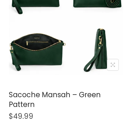
i
e
g
n
a
u
t
i
o
n
Sacoche Mansah – Green
Pattern
$
49.99