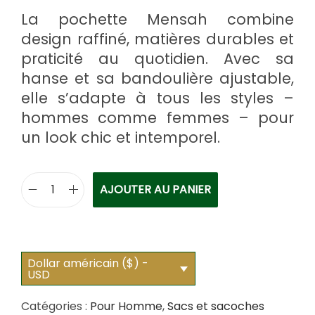
La pochette Mensah combine
design raffiné, matières durables et
praticité au quotidien. Avec sa
hanse et sa bandoulière ajustable,
elle s’adapte à tous les styles –
hommes comme femmes – pour
un look chic et intemporel.
AJOUTER AU PANIER
q
u
a
n
Dollar américain ($) -
USD
t
i
Catégories :
Pour Homme
,
Sacs et sacoches