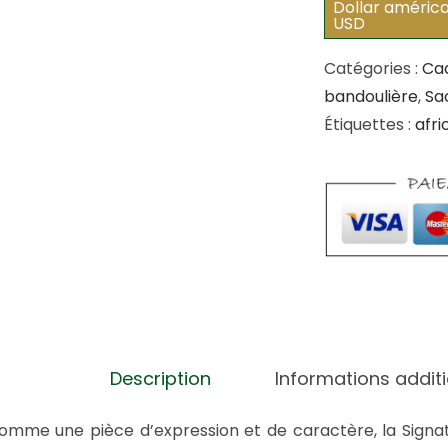
Dollar américa
USD
t
i
Catégories :
Cad
t
bandoulière
,
Sa
é
Étiquettes :
afri
d
e
S
i
g
n
a
t
u
Description
Informations additi
r
e
omme une pièce d’expression et de caractère, la Signa
L