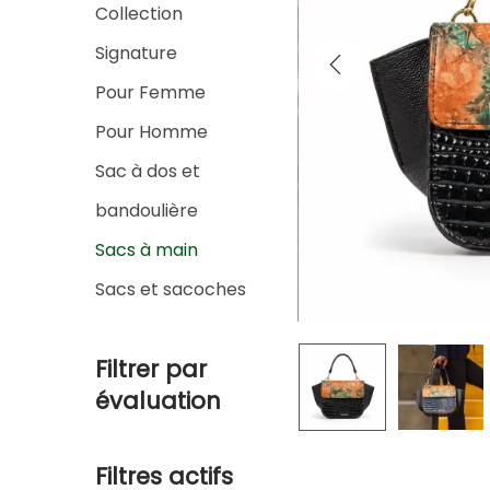
c
g
n
Collection
h
a
u
Signature
e
t
Pour Femme
r
i
p
Pour Homme
o
o
n
Sac à dos et
u
bandoulière
r
Sacs à main
:
Sacs et sacoches
>
Filtrer par
évaluation
Filtres actifs