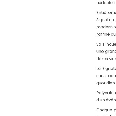
audacieus
Entièrem
Signature
modernit
raffiné q
Sa silhou
une grand
dorés vie
La Signa
sans com
quotidien
Polyvalen
d’un évén
Chaque pi