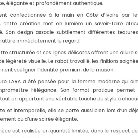
e, élégante et profondément authentique.
A
ent confectionnée à la main en Côte d’Ivoire par le
R
, cette création met en lumière un savoir-faire africa
A
é. Son design associe subtilement différentes texture
-
ui attire immédiatement le regard.
N
o
ette structurée et ses lignes délicates offrent une allure
i
e légèreté visuelle. Le rabat travaillé, les finitions soig
r
nnent souligner l’identité premium de la maison.
ture LARA a été pensée pour la femme moderne qui aime
promettre l’élégance. Son format pratique permet 
 tout en apportant une véritable touche de style à chacu
te et intemporelle, elle se porte aussi bien lors d’un déj
ement ou d’une soirée élégante.
èce est réalisée en quantité limitée, dans le respect de l