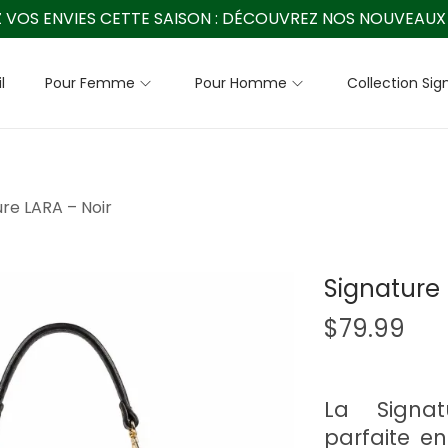
 VOS ENVIES CETTE SAISON :
DÉCOUVREZ NOS NOUVEAUX 
l
Pour Femme
Pour Homme
Collection Sig
ure LARA – Noir
Signature 
$
79.99
La Signat
parfaite e