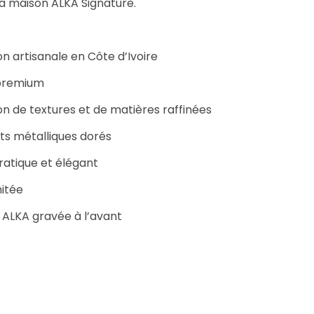
la maison ALKA Signature.
on artisanale en Côte d’Ivoire
 premium
on de textures et de matières raffinées
s métalliques dorés
atique et élégant
mitée
 ALKA gravée à l’avant