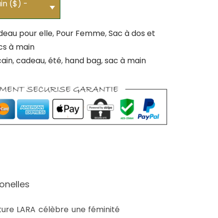
in ($) -
eau pour elle
,
Pour Femme
,
Sac à dos et
cs à main
cain
,
cadeau
,
été
,
hand bag
,
sac à main
onelles
ture LARA célèbre une féminité