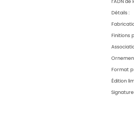
l’ADN de 
Détails :
Fabricati
Finitions
Associati
Ornement
Format pr
Édition li
Signature