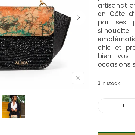
artisanat a
en Côte d’I
par ses j
silhouette
emblémati
chic et pr
bien vos 
occasions s
3 in stock
q
u
a
n